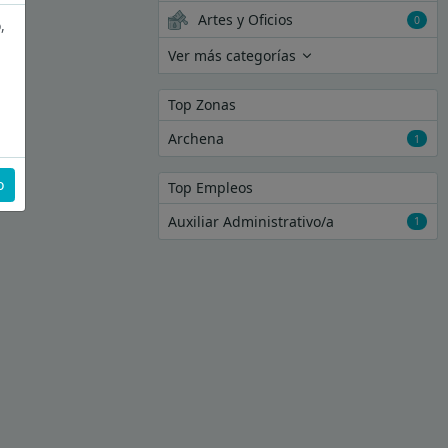
Artes y Oficios
0
,
Ver más categorías
Top Zonas
Archena
1
o
Top Empleos
Auxiliar Administrativo/a
1