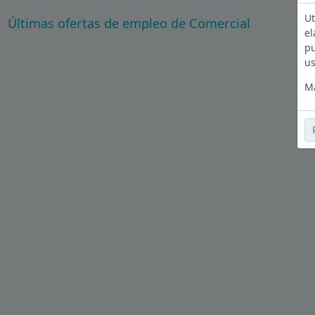
Ut
Últimas ofertas de empleo de Comercial
el
pu
us
Má