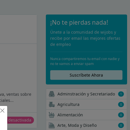
¡No te pierdas nada!
Únete a la comunidad de wijobs y
recibe por email las mejores ofertas
de empleo
Nunca compartiremos tu email con nadie y
no te vamos a enviar spam
Suscríbete Ahora
Adminstración y Secretariado
va, ventas sobre
1
ales...
Agricultura
0
Alimentación
0
erta desactivada
Arte, Moda y Diseño
0