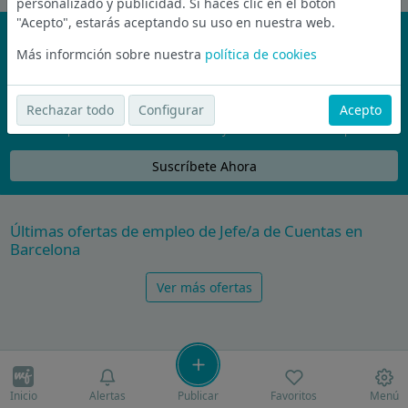
personalizado y publicidad. Si haces clic en el botón
"Acepto", estarás aceptando su uso en nuestra web.
¡No te pierdas nada!
Más informción sobre nuestra
política de cookies
Únete a la comunidad de wijobs y recibe por email las mejores
ofertas de empleo
Rechazar todo
Configurar
Acepto
Nunca compartiremos tu email con nadie y no te vamos a enviar spam
Suscríbete Ahora
Últimas ofertas de empleo de Jefe/a de Cuentas en
Barcelona
Ver más ofertas
Inicio
Alertas
Publicar
Favoritos
Menú