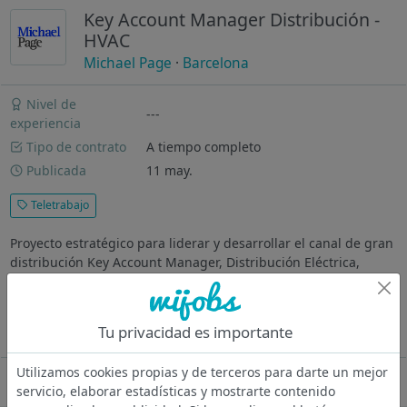
Key Account Manager Distribución -
HVAC
Michael Page
·
Barcelona
Nivel de
---
experiencia
Tipo de contrato
A tiempo completo
Publicada
11 may.
Teletrabajo
Proyecto estratégico para liderar y desarrollar el canal de gran
distribución Key Account Manager, Distribución Eléctrica,
HVAC, Ventilación, Ventas B2B ¿Dónde vas a trabajar?
Compañía industrial consolidada, especializada en soluciones
técnicas para...
Tu privacidad es importante
Ver más
Utilizamos cookies propias y de terceros para darte un mejor
Oferta desactivada
servicio, elaborar estadísticas y mostrarte contenido