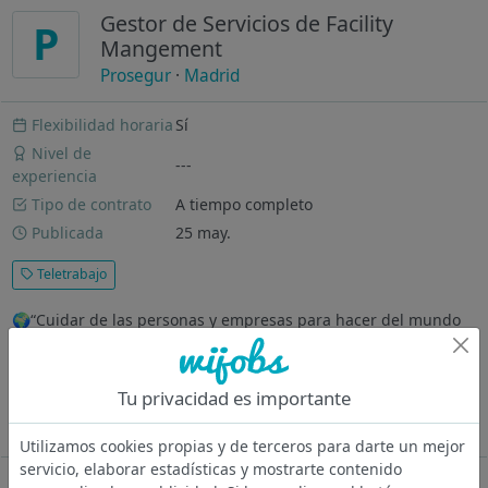
Gestor de Servicios de Facility
P
Mangement
Prosegur
·
Madrid
Flexibilidad horaria
Sí
Nivel de
---
experiencia
Tipo de contrato
A tiempo completo
Publicada
25 may.
Teletrabajo
🌍“Cuidar de las personas y empresas para hacer del mundo
un lugar más seguro, manteniéndonos a la vanguardia de la
innovación ” es lo que nos motiva desde hace más de 40 años.
Y lo hacemos utilizando las tecnologías más punteras (IA, IoT,
Tu privacidad es importante
Data...
Ver más
Utilizamos cookies propias y de terceros para darte un mejor
servicio, elaborar estadísticas y mostrarte contenido
Oferta desactivada