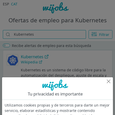
ESP
CAT
Ofertas de empleo para Kubernetes
Filtrar
Recibe alertas de empleo para esta búsqueda
Kubernetes
Wikipedia
Kubernetes es un sistema de código libre para la
automatización del despliegue, ajuste de escala y
manejo de aplicaciones en contenedores​ que fue
originalmente diseñado por Google y donado a la
Cloud Native Computing Foundation. Soporta
Tu privacidad es importante
diferentes entornos para la ejecución de
contenedores, incluido Docker
Utilizamos cookies propias y de terceros para darte un mejor
servicio, elaborar estadísticas y mostrarte contenido