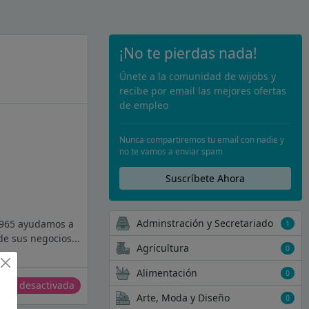
¡No te pierdas nada!
Únete a la comunidad de wijobs y
recibe por email las mejores ofertas
de empleo
Nunca compartiremos tu email con nadie y
no te vamos a enviar spam
Suscríbete Ahora
Adminstración y Secretariado
1965 ayudamos a
1
e sus negocios...
Agricultura
0
Alimentación
0
erta desactivada
Arte, Moda y Diseño
0