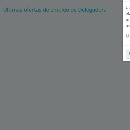
Ut
Últimas ofertas de empleo de Delegado/a
el
pu
us
Má