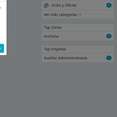
Artes y Oficios
0
,
Ver más categorías
Top Zonas
Archena
1
o
Top Empleos
Auxiliar Administrativo/a
1