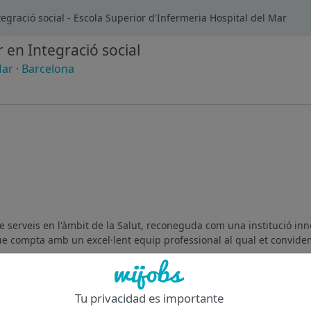
ntegració social - Escola Superior d'Infermeria Hospital del Mar
r en Integració social
Mar
·
Barcelona
de serveis en l'àmbit de la Salut, reconeguda com una institució in
que compta amb un excel·lent equip professional al qual et convidem
Of
Tu privacidad es importante