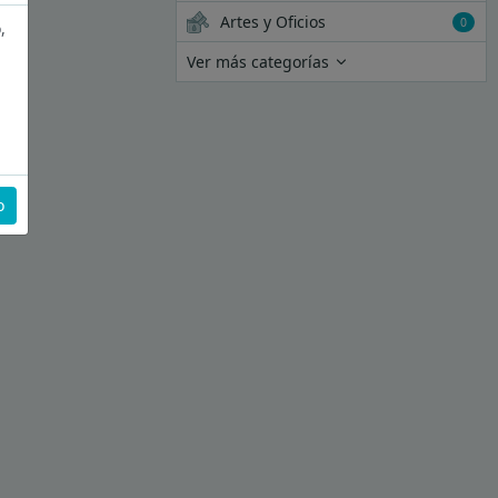
Artes y Oficios
0
,
Ver más categorías
o