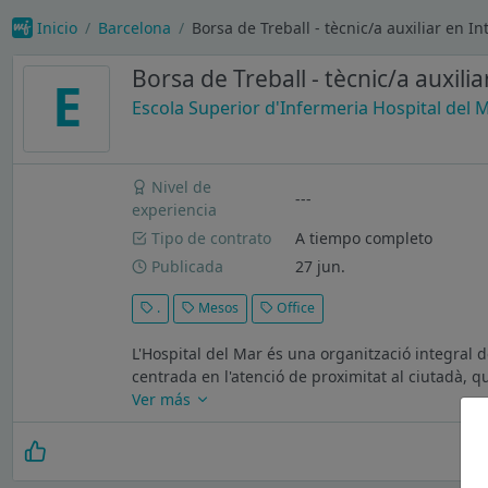
Inicio
Barcelona
Borsa de Treball - tècnic/a auxiliar en I
Borsa de Treball - tècnic/a auxilia
E
Escola Superior d'Infermeria Hospital del 
Nivel de
---
experiencia
Tipo de contrato
A tiempo completo
Publicada
27 jun.
.
Mesos
Office
L'Hospital del Mar és una organització integral 
centrada en l'atenció de proximitat al ciutadà, 
Ver más