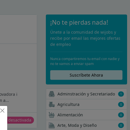
¡No te pierdas nada!
Únete a la comunidad de wijobs y
recibe por email las mejores ofertas
de empleo
Nunca compartiremos tu email con nadie y
no te vamos a enviar spam
Suscríbete Ahora
Adminstración y Secretariado
novadora i
1
 a...
Agricultura
0
Alimentación
0
erta desactivada
Arte, Moda y Diseño
0