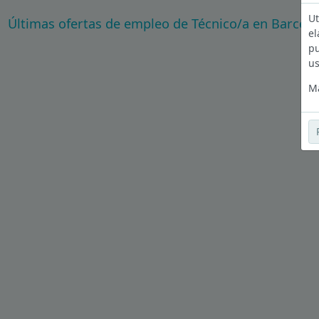
Ut
Últimas ofertas de empleo de Técnico/a en Barcel
el
pu
us
Má