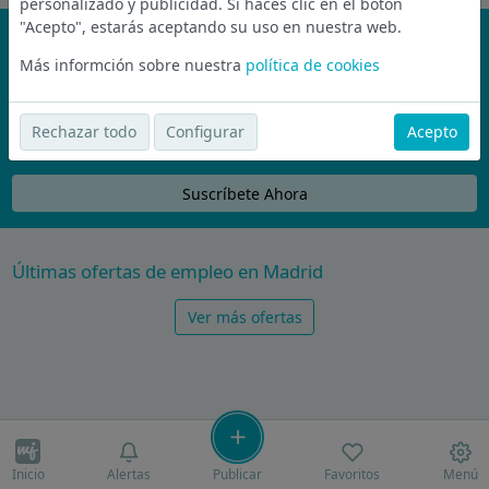
personalizado y publicidad. Si haces clic en el botón
"Acepto", estarás aceptando su uso en nuestra web.
¡No te pierdas nada!
Más informción sobre nuestra
política de cookies
Únete a la comunidad de wijobs y recibe por email las mejores
ofertas de empleo
Rechazar todo
Configurar
Acepto
Nunca compartiremos tu email con nadie y no te vamos a enviar spam
Suscríbete Ahora
Últimas ofertas de empleo en Madrid
Ver más ofertas
Inicio
Alertas
Publicar
Favoritos
Menú