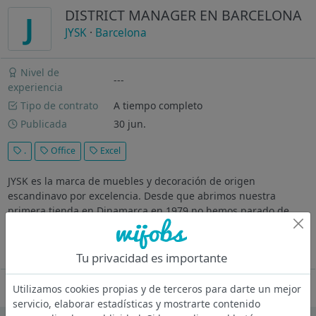
DISTRICT MANAGER EN BARCELONA
J
JYSK
·
Barcelona
Nivel de
---
experiencia
Tipo de contrato
A tiempo completo
Publicada
30 jun.
.
Office
Excel
JYSK es la marca de muebles y decoración de origen
escandinavo por excelencia. Desde que abrimos nuestra
primera tienda en Dinamarca en 1979 no hemos parado de
crecer, y hoy, con más de 3600 tiendas, estamos presentes en
más de 50 países a nivel...
Ver más
Tu privacidad es importante
Oferta desactivada
Utilizamos cookies propias y de terceros para darte un mejor
servicio, elaborar estadísticas y mostrarte contenido