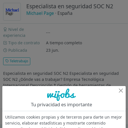
Especialista en seguridad SOC N2
Michael Page
· España
Nivel de
---
experiencia
Tipo de contrato
A tiempo completo
Publicada
23 jun.
Teletrabajo
Especialista en seguridad SOC N2 Especialista en seguridad
SOC N2 ¿Dónde vas a trabajar? Empresa Tecnológica
Internacional Descripción * Gestión de herramientas de
Ciberseguridad * Investigar, procedimentar y escalar alertas e
incidentes que se...
Ver más
Tu privacidad es importante
Oferta desactivada
Utilizamos cookies propias y de terceros para darte un mejor
servicio, elaborar estadísticas y mostrarte contenido