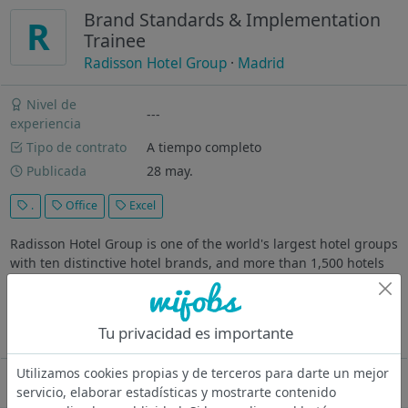
Brand Standards & Implementation
R
Trainee
Radisson Hotel Group
·
Madrid
Nivel de
---
experiencia
Tipo de contrato
A tiempo completo
Publicada
28 may.
.
Office
Excel
Radisson Hotel Group is one of the world's largest hotel groups
with ten distinctive hotel brands, and more than 1,500 hotels
in operation and under development in 95+ countries. The
Group’s overarching brand promise is Every Moment Matters
with a...
Tu privacidad es importante
Ver más
Utilizamos cookies propias y de terceros para darte un mejor
Oferta desactivada
servicio, elaborar estadísticas y mostrarte contenido