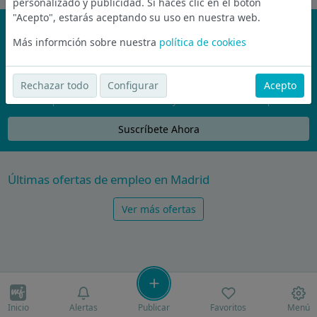
personalizado y publicidad. Si haces clic en el botón
"Acepto", estarás aceptando su uso en nuestra web.
¡No te pierdas nada!
Más informción sobre nuestra
política de cookies
Únete a la comunidad de wijobs y recibe por email las mejores
ofertas de empleo
Rechazar todo
Configurar
Acepto
Nunca compartiremos tu email con nadie y no te vamos a enviar spam
Suscríbete Ahora
Últimas ofertas de empleo en Madrid
Ver más ofertas
Inicio
Alertas
Publicar
Favoritos
Menú