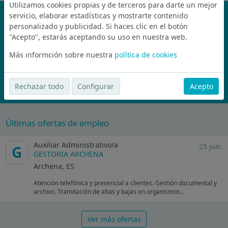
Utilizamos cookies propias y de terceros para darte un mejor
¡No te pierdas nada!
servicio, elaborar estadísticas y mostrarte contenido
personalizado y publicidad. Si haces clic en el botón
Únete a la comunidad de wijobs y recibe por email las mejores
"Acepto", estarás aceptando su uso en nuestra web.
ofertas de empleo
Más informción sobre nuestra
política de cookies
Nunca compartiremos tu email con nadie y no te vamos a enviar spam
Rechazar todo
Configurar
Acepto
Suscríbete Ahora
Últimas ofertas de empleo
Auxiliar Administrativo/a
25 jun.
G
GESTORIA ARCHENA
Archena, ES
Atención telefónica y presencial a clientes. Gestión documental y
archivo. Tramitación de altas y bajas en organismos...
Ver más ofertas