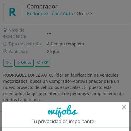
Comprador
R
Rodríguez López Auto
· Orense
Nivel de
---
experiencia
Tipo de contrato
A tiempo completo
Publicada
26 jun.
.
Office
ERP
RODRIGUEZ LOPEZ AUTO, líder en fabricación de vehículos
motorizados, busca un Comprador-Aprovisionador para un
nuevo proyecto de vehiculos especiales . El puesto está
orientado a la gestión integral de pedidos y cumplimiento de
ofertas La persona...
Ver más
Oferta desactivada
Tu privacidad es importante