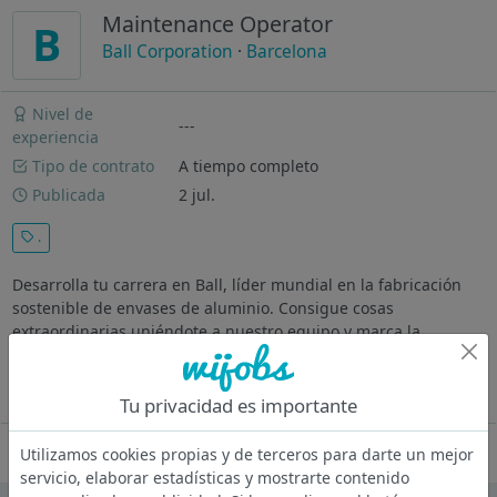
Maintenance Operator
B
Ball Corporation
·
Barcelona
Nivel de
---
experiencia
Tipo de contrato
A tiempo completo
Publicada
2 jul.
.
Desarrolla tu carrera en Ball, líder mundial en la fabricación
sostenible de envases de aluminio. Consigue cosas
extraordinarias uniéndote a nuestro equipo y marca la
diferencia en tu desarrollo profesional, en la comunidad y ¡en
todo el mundo!...
Ver más
Tu privacidad es importante
Oferta desactivada
Utilizamos cookies propias y de terceros para darte un mejor
servicio, elaborar estadísticas y mostrarte contenido