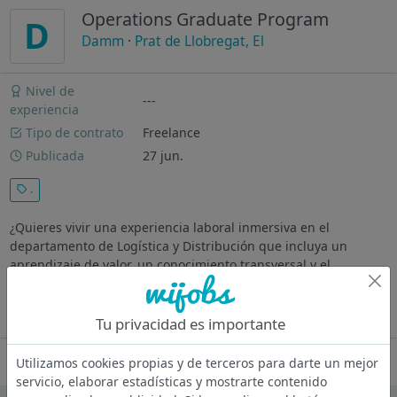
Operations Graduate Program
D
Damm
·
Prat de Llobregat, El
Nivel de
---
experiencia
Tipo de contrato
Freelance
Publicada
27 jun.
.
¿Quieres vivir una experiencia laboral inmersiva en el
departamento de Logística y Distribución que incluya un
aprendizaje de valor, un conocimiento transversal y el
desarrollo de habilidades y competencias necesarias? Si es así,
¡Únete a nuestro...
Ver más
Tu privacidad es importante
Oferta desactivada
Utilizamos cookies propias y de terceros para darte un mejor
servicio, elaborar estadísticas y mostrarte contenido