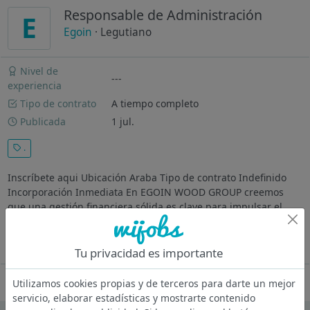
Responsable de Administración
E
Egoin
· Legutiano
Nivel de
---
experiencia
Tipo de contrato
A tiempo completo
Publicada
1 jul.
.
Inscríbete aqui Ubicación Araba Tipo de contrato Indefinido
Incorporación Inmediata En EGOIN WOOD GROUP creemos
que una gestión financiera sólida es clave para impulsar el
crecimiento y la sostenibilidad del negocio. Por ello, buscamos
una persona que...
Ver más
Tu privacidad es importante
Oferta desactivada
Utilizamos cookies propias y de terceros para darte un mejor
servicio, elaborar estadísticas y mostrarte contenido