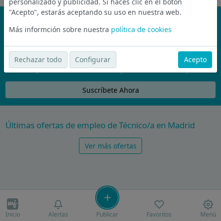
personalizado y publicidad. Si haces clic en el botón
"Acepto", estarás aceptando su uso en nuestra web.
¡No te pierdas nada!
Más informción sobre nuestra
política de cookies
Únete a la comunidad de wijobs y recibe por email las mejores
ofertas de empleo
Rechazar todo
Configurar
Acepto
Nunca compartiremos tu email con nadie y no te vamos a enviar spam
Suscríbete Ahora
Últimas ofertas de empleo de Técnico/a en Madrid
Ver más ofertas
Inicio
Alertas
Publicar
Favoritos
Menú