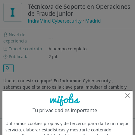
Técnico/a de Soporte en Operaciones
I
de Fraude Junior
IndraMind Cybersecurity
·
Madrid
Nivel de
---
experiencia
Tipo de contrato
A tiempo completo
Publicada
2 jul.
.
Únete a nuestro equipo! En Indramind Cybersecurity ,
sabemos que el talento es la clave para impulsar el cambio y
construir un futuro digital más seguro. Si estás listo/a para
enfrentarte a nuevos desafíos, crecer profesionalmente y
aportar tu...
Tu privacidad es importante
Ver más
Utilizamos cookies propias y de terceros para darte un mejor
Oferta desactivada
servicio, elaborar estadísticas y mostrarte contenido