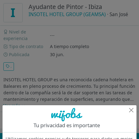
Ayudante de Pintor - Ibiza
I
INSOTEL HOTEL GROUP (GEAMSA)
· San José
Nivel de
---
experiencia
Tipo de contrato
A tiempo completo
Publicada
30 jun.
.
INSOTEL HOTEL GROUP es una reconocida cadena hotelera en
Baleares en pleno proceso de crecimiento. Tu principal función
dentro de la compañía será la de dar soporte en las tareas de
mantenimiento y reparación de superficies, asegurando que...
Ver más
Oferta desactivada
Tu privacidad es importante
Utilizamos cookies propias y de terceros para darte un mejor