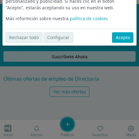
personalizado y publicidad. Si haces clic en el botón
"Acepto", estarás aceptando su uso en nuestra web.
¡No te pierdas nada!
Más informción sobre nuestra
política de cookies
Únete a la comunidad de wijobs y recibe por email las mejores
ofertas de empleo
Rechazar todo
Configurar
Acepto
Nunca compartiremos tu email con nadie y no te vamos a enviar spam
Suscríbete Ahora
Últimas ofertas de empleo de Director/a
Ver más ofertas
Inicio
Alertas
Publicar
Favoritos
Menú