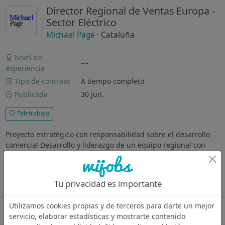
Director Regional de Ventas Europa -
Sector Eléctrico
Michael Page
· Cataluña
Nivel de
---
experiencia
Tipo de contrato
A tiempo completo
Publicada
30 jun.
Teletrabajo
Proyecto estratégico con responsabilidad sobre el desarrollo
comercial Desarrollo y liderazgo de un equipo regional con
alto potencial de crecimiento ¿Dónde vas a trabajar? Nuestro
cliente es una compañía industrial internacional líder en
soluciones...
Tu privacidad es importante
Ver más
Utilizamos cookies propias y de terceros para darte un mejor
Oferta desactivada
servicio, elaborar estadísticas y mostrarte contenido