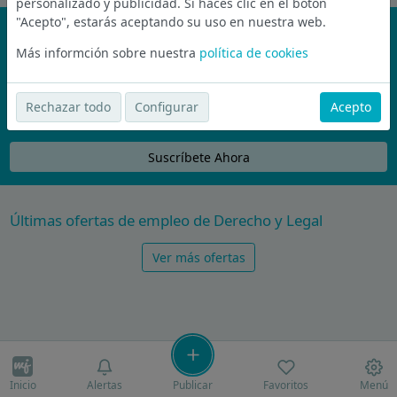
personalizado y publicidad. Si haces clic en el botón
"Acepto", estarás aceptando su uso en nuestra web.
¡No te pierdas nada!
Más informción sobre nuestra
política de cookies
Únete a la comunidad de wijobs y recibe por email las mejores
ofertas de empleo
Rechazar todo
Configurar
Acepto
Nunca compartiremos tu email con nadie y no te vamos a enviar spam
Suscríbete Ahora
Últimas ofertas de empleo de Derecho y Legal
Ver más ofertas
Inicio
Alertas
Publicar
Favoritos
Menú