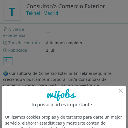
Consultor/a Comercio Exterior
T
Teknei
·
Madrid
Nivel de
---
experiencia
Tipo de contrato
A tiempo completo
Publicada
2 jul.
.
🌍 Consultor/a de Comercio Exterior En Teknei seguimos
creciendo y buscamos incorporar un/a Consultor/a de
Comercio Exterior para participar en proyectos de
asesoramiento y apoyo a la internacionalización empresarial,
aportando experiencia...
Ver más
Tu privacidad es importante
Oferta desactivada
Utilizamos cookies propias y de terceros para darte un mejor
servicio, elaborar estadísticas y mostrarte contenido