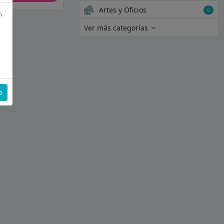
Artes y Oficios
0
,
Ver más categorías
o