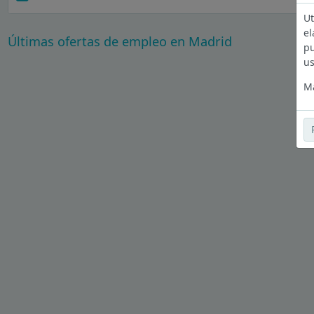
Ut
el
Últimas ofertas de empleo en Madrid
pu
us
Má