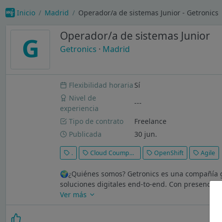
Inicio
Madrid
Operador/a de sistemas Junior - Getronics
Operador/a de sistemas Junior
G
Getronics
·
Madrid
Flexibilidad horaria
Sí
Nivel de
---
experiencia
Tipo de contrato
Freelance
Publicada
30 jun.
.
Cloud Coumputing
OpenShift
Agile
🌍¿Quiénes somos? Getronics es una compañía gl
soluciones digitales end-to-end. Con presencia 
Ver más