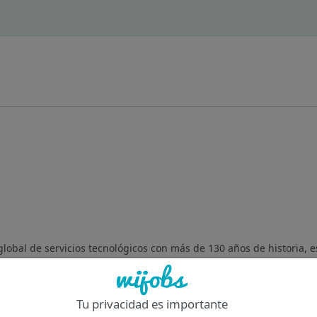
obal de servicios tecnológicos con más de 130 años de historia, e
en 23 países y un equipo de más de 4.000 profesionales (1.800 en E
Tu privacidad es importante
Of