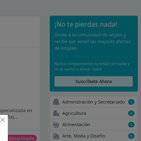
¡No te pierdas nada!
Únete a la comunidad de wijobs y
recibe por email las mejores ofertas
de empleo
Nunca compartiremos tu email con nadie y
no te vamos a enviar spam
Suscríbete Ahora
Adminstración y Secretariado
1
specializada en
Agricultura
0
spaña)...
Alimentación
0
Arte, Moda y Diseño
0
erta desactivada