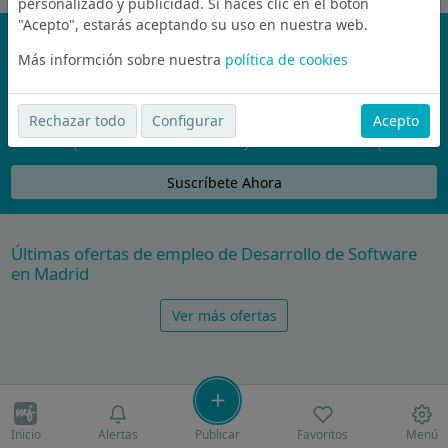
personalizado y publicidad. Si haces clic en el botón
"Acepto", estarás aceptando su uso en nuestra web.
¡No te pierdas nada!
Más informción sobre nuestra
política de cookies
Únete a la comunidad de wijobs y recibe por email las mejores
ofertas de empleo
Rechazar todo
Configurar
Acepto
Nunca compartiremos tu email con nadie y no te vamos a enviar spam
Suscríbete Ahora
Últimas ofertas de empleo de Desarrollo de Software
en Madrid
Ver más ofertas
Inicio
Alertas
Publicar
Favoritos
Menú