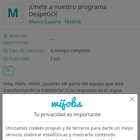
¡Únete a nuestro programa
M
DespeGO!
Makro España
·
Madrid
Nivel de
---
experiencia
Tipo de contrato
A tiempo completo
Publicada
2 jul.
.
Hola, Hallo, Hello! ¿Quieres ser parte del equipo que está
transformando la hostelería? Si tu respuesta es sí, sigue
leyendo porque estás en el lugar correcto. Seguramente hayas
escuchado hablar de nosotros o incluso conozcas a alguien
que trabaja en...
Tu privacidad es importante
Ver más
Utilizamos cookies propias y de terceros para darte un mejor
Oferta desactivada
servicio, elaborar estadísticas y mostrarte contenido