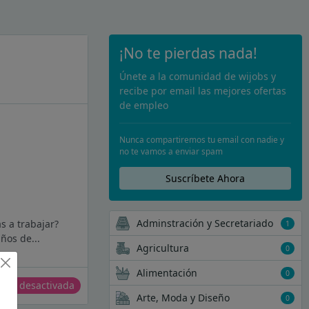
¡No te pierdas nada!
Únete a la comunidad de wijobs y
recibe por email las mejores ofertas
de empleo
Nunca compartiremos tu email con nadie y
no te vamos a enviar spam
Suscríbete Ahora
Adminstración y Secretariado
s a trabajar?
1
ños de...
Agricultura
0
Alimentación
0
erta desactivada
Arte, Moda y Diseño
0