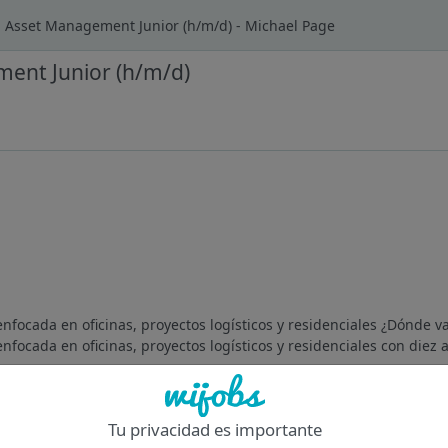
Asset Management Junior (h/m/d) - Michael Page
ent Junior (h/m/d)
focada en oficinas, proyectos logísticos y residenciales ¿Dónde va
focada en oficinas, proyectos logísticos y residenciales con diez a
Of
Tu privacidad es importante