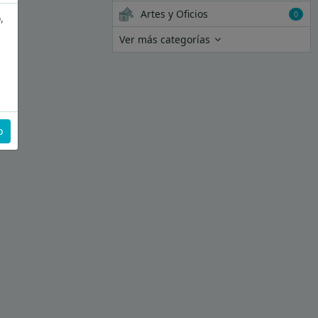
Artes y Oficios
0
,
Ver más categorías
o