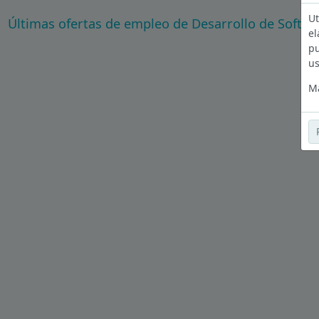
Ut
Últimas ofertas de empleo de Desarrollo de Softw
el
pu
us
Má