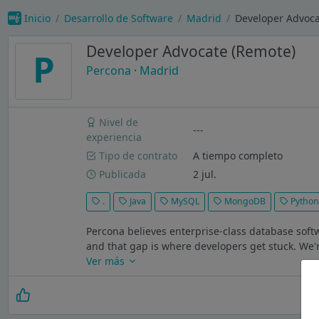
Inicio
Desarrollo de Software
Madrid
Developer Advoca
Developer Advocate (Remote)
P
Percona
·
Madrid
Nivel de
---
experiencia
Tipo de contrato
A tiempo completo
Publicada
2 jul.
.
Java
MySQL
MongoDB
Pytho
Percona believes enterprise-class database softw
and that gap is where developers get stuck. We'r
Ver más