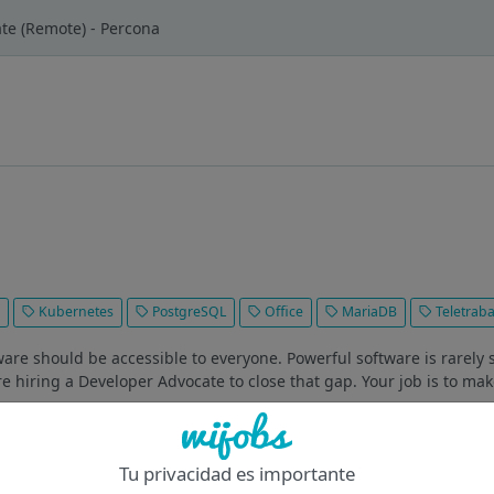
te (Remote) - Percona
n
Kubernetes
PostgreSQL
Office
MariaDB
Teletraba
are should be accessible to everyone. Powerful software is rarely 
e hiring a Developer Advocate to close that gap. Your job is to make
Of
Tu privacidad es importante