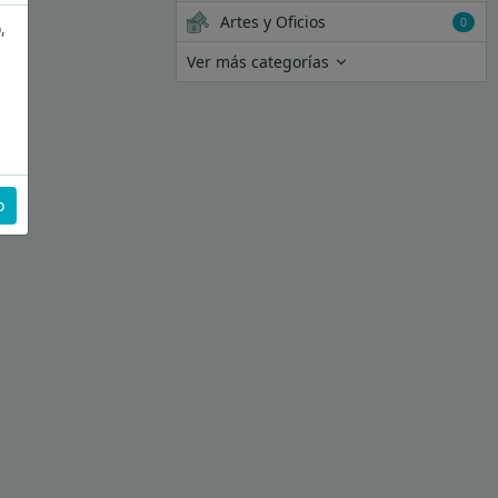
Artes y Oficios
0
,
Ver más categorías
o