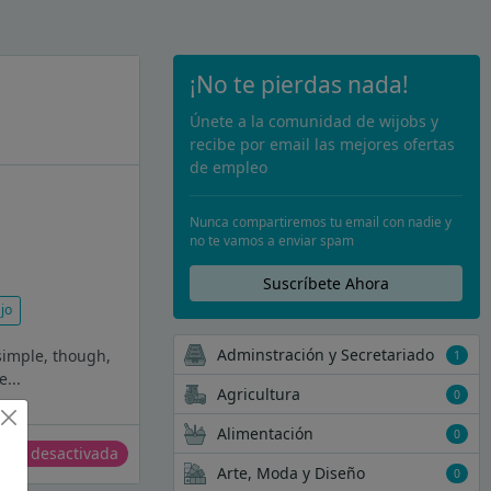
¡No te pierdas nada!
Únete a la comunidad de wijobs y
recibe por email las mejores ofertas
de empleo
Nunca compartiremos tu email con nadie y
no te vamos a enviar spam
Suscríbete Ahora
jo
Adminstración y Secretariado
simple, though,
1
...
Agricultura
0
Alimentación
0
erta desactivada
Arte, Moda y Diseño
0