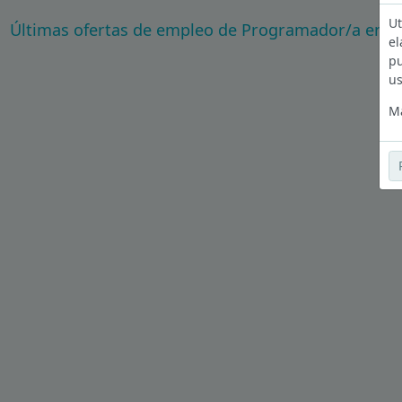
Ut
Últimas ofertas de empleo de Programador/a en M
el
pu
us
Má