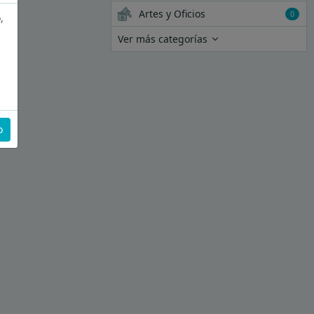
Artes y Oficios
0
,
Ver más categorías
o