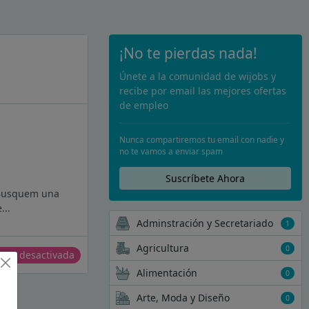
¡No te pierdas nada!
Únete a la comunidad de wijobs y
recibe por email las mejores ofertas
de empleo
Nunca compartiremos tu email con nadie y
no te vamos a enviar spam
Suscríbete Ahora
r? Busquem una
...
Adminstración y Secretariado
1
Agricultura
0
erta desactivada
Alimentación
0
Arte, Moda y Diseño
0