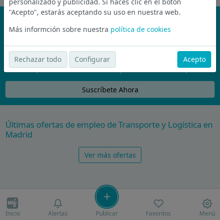
personalizado y publicidad. Si haces clic en el botón
"Acepto", estarás aceptando su uso en nuestra web.
¡No te pierdas nada!
Más informción sobre nuestra
política de cookies
Únete a la comunidad de wijobs y recibe por email las mejores
ofertas de empleo
Rechazar todo
Configurar
Acepto
Nunca compartiremos tu email con nadie y no te vamos a enviar spam
Suscríbete Ahora
Últimas ofertas de empleo de Transporte y Logística en
Madrid
Ver más ofertas
Inicio
Alertas
Publicar
Favoritos
Menú