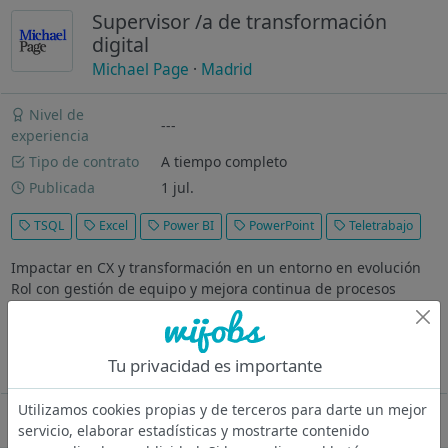
Supervisor /a de transformación
digital
Michael Page
·
Madrid
Nivel de
---
experiencia
Tipo de contrato
A tiempo completo
Publicada
1 jul.
TSQL
Excel
Power BI
PowerPoint
Teletrabajo
Impactar en CX y transformación en un entorno en evolución
Rol con gestión de equipo y mejora continua de procesos
¿Dónde vas a trabajar? Compañía multinacional líder en el
sector de movilidad y renting, en un momento de
transformación derivado de...
Tu privacidad es importante
Ver más
Utilizamos cookies propias y de terceros para darte un mejor
Oferta desactivada
servicio, elaborar estadísticas y mostrarte contenido