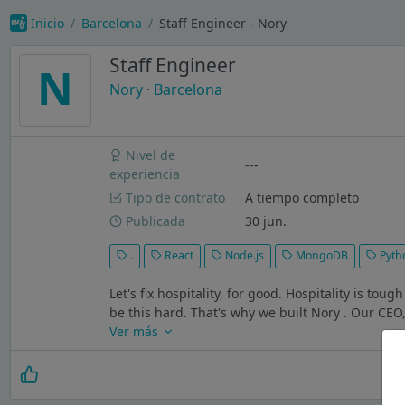
Inicio
Barcelona
Staff Engineer - Nory
Staff Engineer
N
Nory
·
Barcelona
Nivel de
---
experiencia
Tipo de contrato
A tiempo completo
Publicada
30 jun.
.
React
Node.js
MongoDB
Pyth
Let's fix hospitality, for good. Hospitality is to
be this hard. That's why we built Nory . Our CEO
Ver más