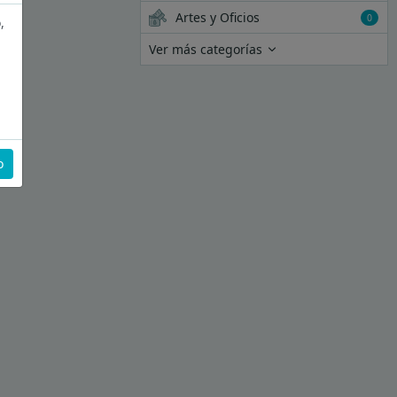
Artes y Oficios
0
,
Ver más categorías
o