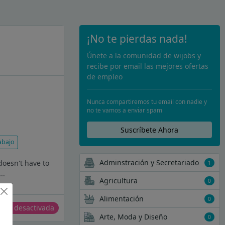
¡No te pierdas nada!
Únete a la comunidad de wijobs y
recibe por email las mejores ofertas
de empleo
Nunca compartiremos tu email con nadie y
no te vamos a enviar spam
Suscríbete Ahora
abajo
Adminstración y Secretariado
 doesn't have to
1
..
Agricultura
0
Alimentación
0
erta desactivada
Arte, Moda y Diseño
0