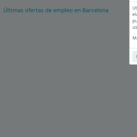
Ut
Últimas ofertas de empleo en Barcelona
el
pu
us
Má