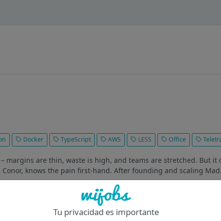
on
Docker
TypeScript
AWS
LESS
Office
Teletr
ugh – margins are thin, waste is high, and teams are stretched. But it
, Conor, knows the pain first-hand. After founding and scaling Mad.
Of
Tu privacidad es importante