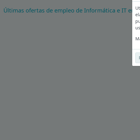
Ut
Últimas ofertas de empleo de Informática e IT en 
el
pu
us
Má