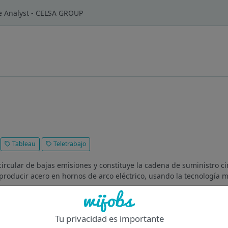
e Analyst - CELSA GROUP
Tableau
Teletrabajo
ircular de bajas emisiones y constituye la cadena de suministro c
producir acero en hornos de arco eléctrico, usando la tecnología m
Of
Tu privacidad es importante