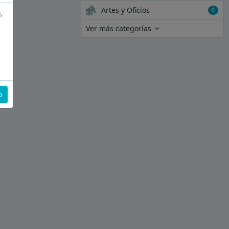
Artes y Oficios
0
,
Ver más categorías
o