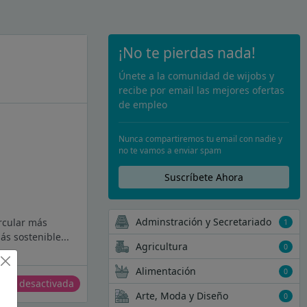
¡No te pierdas nada!
Únete a la comunidad de wijobs y
recibe por email las mejores ofertas
de empleo
Nunca compartiremos tu email con nadie y
no te vamos a enviar spam
Suscríbete Ahora
Adminstración y Secretariado
ircular más
1
ás sostenible...
Agricultura
0
Alimentación
0
erta desactivada
Arte, Moda y Diseño
0