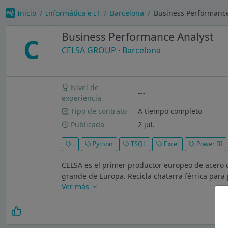
Inicio
Informática e IT
Barcelona
Business Performanc
Business Performance Analyst
C
CELSA GROUP
·
Barcelona
Nivel de
---
experiencia
Tipo de contrato
A tiempo completo
Publicada
2 jul.
.
Python
TSQL
Excel
Power BI
CELSA es el primer productor europeo de acero c
grande de Europa. Recicla chatarra férrica para 
Ver más