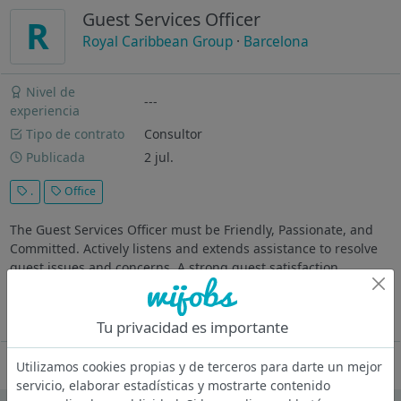
Guest Services Officer
R
Royal Caribbean Group
·
Barcelona
Nivel de
---
experiencia
Tipo de contrato
Consultor
Publicada
2 jul.
.
Office
The Guest Services Officer must be Friendly, Passionate, and
Committed. Actively listens and extends assistance to resolve
guest issues and concerns. A strong guest satisfaction
disposition is mandatory, a people person, with a great sense
of humor.
Ver más
Tu privacidad es importante
Oferta desactivada
Utilizamos cookies propias y de terceros para darte un mejor
servicio, elaborar estadísticas y mostrarte contenido