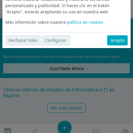
personalizado y publicidad. Si haces clic en el botón
Oferta desactivada
"Acepto", estarás aceptando su uso en nuestra web.
Más informción sobre nuestra
política de cookies
¡No te pierdas nada!
Únete a la comunidad de wijobs y recibe por email las mejores
Rechazar todo
Configurar
Acepto
ofertas de empleo
Nunca compartiremos tu email con nadie y no te vamos a enviar spam
Suscríbete Ahora
Últimas ofertas de empleo de Informática e IT en
Madrid
Ver más ofertas