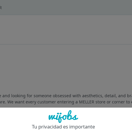
R
e and looking for someone obsessed with aesthetics, detail, and b
 are. We want every customer entering a MELLER store or corner to 
Of
Tu privacidad es importante