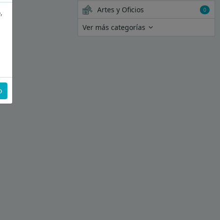
Artes y Oficios
0
,
Ver más categorías
o