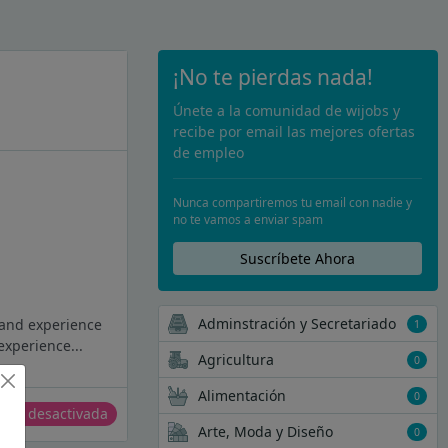
¡No te pierdas nada!
Únete a la comunidad de wijobs y
recibe por email las mejores ofertas
de empleo
Nunca compartiremos tu email con nadie y
no te vamos a enviar spam
Suscríbete Ahora
Adminstración y Secretariado
rand experience
1
experience...
Agricultura
0
Alimentación
0
erta desactivada
Arte, Moda y Diseño
0