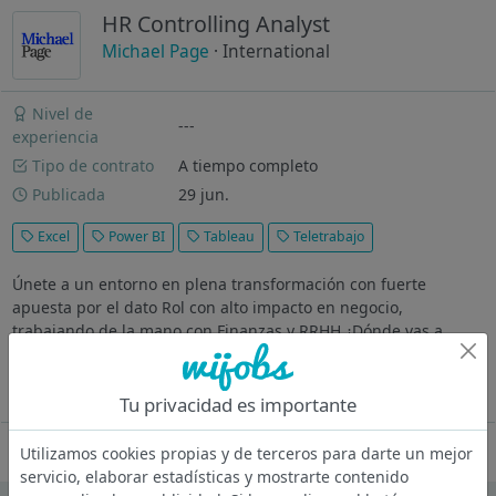
HR Controlling Analyst
Michael Page
· International
Nivel de
---
experiencia
Tipo de contrato
A tiempo completo
Publicada
29 jun.
Excel
Power BI
Tableau
Teletrabajo
Únete a un entorno en plena transformación con fuerte
apuesta por el dato Rol con alto impacto en negocio,
trabajando de la mano con Finanzas y RRHH ¿Dónde vas a
trabajar? Nuestro cliente es una compañía consolidada del
sector retail que se encuentra...
Ver más
Tu privacidad es importante
Oferta desactivada
Utilizamos cookies propias y de terceros para darte un mejor
servicio, elaborar estadísticas y mostrarte contenido