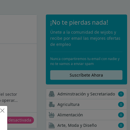
¡No te pierdas nada!
Únete a la comunidad de wijobs y
recibe por email las mejores ofertas
de empleo
Nunca compartiremos tu email con nadie y
no te vamos a enviar spam
Suscríbete Ahora
Adminstración y Secretariado
el sector
1
 operar...
Agricultura
0
Alimentación
0
erta desactivada
Arte, Moda y Diseño
0