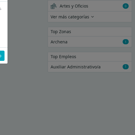
Artes y Oficios
0
,
Ver más categorías
Top Zonas
Archena
1
o
Top Empleos
Auxiliar Administrativo/a
1