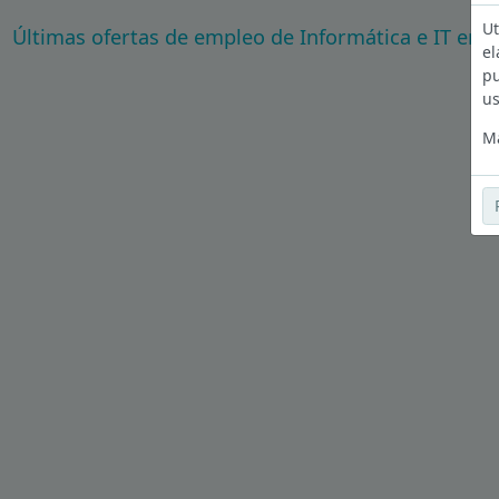
Ut
Últimas ofertas de empleo de Informática e IT en B
el
pu
us
Má