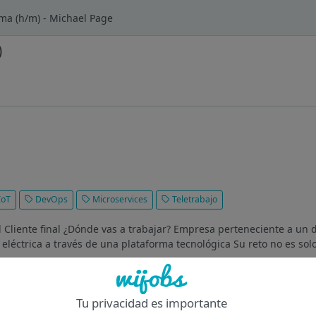
ma (h/m) - Michael Page
)
IoT
DevOps
Microservices
Teletrabajo
l Cliente final ¿Dónde vas a trabajar? Empresa perteneciente a un d
eléctrica a través de una plataforma tecnológica Su reto no es solo
Of
Tu privacidad es importante