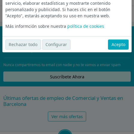
servicio, elaborar estadísticas y mostrarte contenido
personalizado y publicidad. Si haces clic en el botón
Oferta desactivada
"Acepto", estarás aceptando su uso en nuestra web.
Más informción sobre nuestra
política de cookies
¡No te pierdas nada!
Únete a la comunidad de wijobs y recibe por email las mejores
Rechazar todo
Configurar
Acepto
ofertas de empleo
Nunca compartiremos tu email con nadie y no te vamos a enviar spam
Suscríbete Ahora
Últimas ofertas de empleo de Comercial y Ventas en
Barcelona
Ver más ofertas