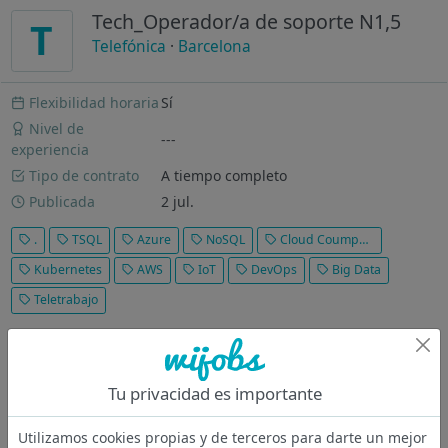
Tech_Operador/a de soporte N1,5
T
Telefónica
·
Barcelona
Flexibilidad horaria
Sí
Nivel de
---
experiencia
Tipo de contrato
A tiempo completo
Publicada
2 jul.
.
TSQL
Azure
NoSQL
Cloud Coumputing
Kubernetes
AWS
IoT
DevOps
Big Data
Teletrabajo
Enviar candidatura ahora » Fecha: 1 jul 2026 Ubicación:
BARCELONA, ES Empresa: Telefónica ¿QUÉ ES TELEFONICA
TECH? Telefónica Tech es la compañía líder en trasformación
Tu privacidad es importante
digital del Grupo Telefónica. Contamos con una amplia oferta
de servicios y...
Utilizamos cookies propias y de terceros para darte un mejor
Ver más